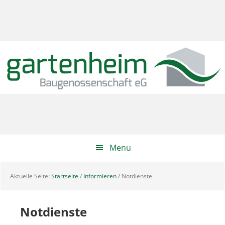
Zur
Skip
Zur
Hauptnavigation
to
Hauptsidebar
springen
main
springen
content
Menu
Aktuelle Seite:
Startseite
/
Informieren
/
Notdienste
Notdienste