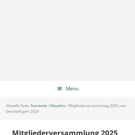
Zur
Skip
Zur
Hauptnavigation
to
Hauptsidebar
springen
main
springen
content
Menu
Aktuelle Seite:
Startseite
/
Aktuelles
/
Mitgliederversammlung 2025 zum
Geschäftsjahr 2024
Mitgliederversammlung 2025