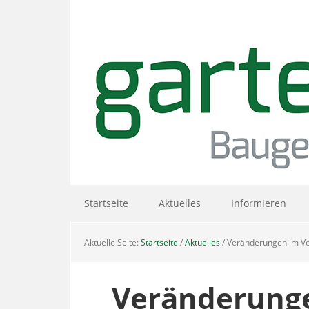
Zur
Skip
Zur
Hauptnavigation
to
Hauptsidebar
springen
main
springen
content
Startseite
Aktuelles
Informieren
Aktuelle Seite:
Startseite
/
Aktuelles
/
Veränderungen im Vo
Veränderunge