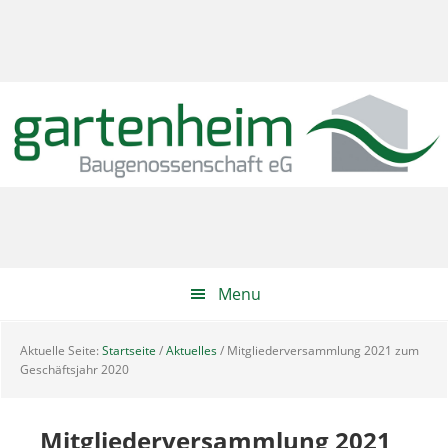
Zur
Skip
Zur
Hauptnavigation
to
Hauptsidebar
springen
main
springen
content
Menu
Aktuelle Seite:
Startseite
/
Aktuelles
/
Mitgliederversammlung 2021 zum
Geschäftsjahr 2020
Mitgliederversammlung 2021